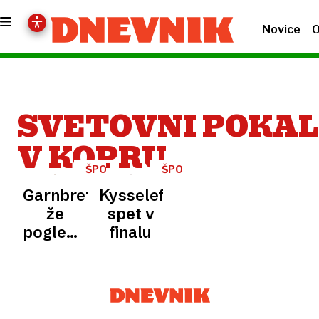
Novice
O
SVETOVNI POKAL
V KOPRU
ŠPORTNO
ŠPORT
PLEZANJE
Garnbretova
Kysselefova
že
spet v
pogleduje
finalu
proti
olimpijskim
igram