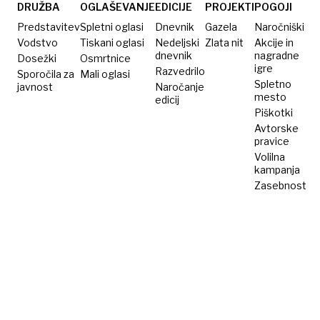
DRUŽBA
OGLAŠEVANJE
EDICIJE
PROJEKTI
POGOJI
Predstavitev
Spletni oglasi
Dnevnik
Gazela
Naročniški
Vodstvo
Tiskani oglasi
Nedeljski
Zlata nit
Akcije in
dnevnik
nagradne
Dosežki
Osmrtnice
igre
Razvedrilo
Sporočila za
Mali oglasi
Spletno
javnost
Naročanje
mesto
edicij
Piškotki
Avtorske
pravice
Volilna
kampanja
Zasebnost