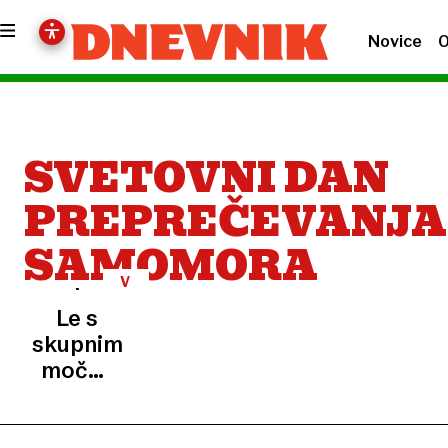
Novice
O
SVETOVNI DAN
PREPREČEVANJA
SAMOMORA
V
ŠTEVILKAH
Le s
skupnimi
močmi
lahko
preprečimo