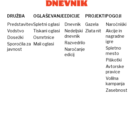
prihodnje
tragedije
DRUŽBA
OGLAŠEVANJE
EDICIJE
PROJEKTI
POGOJI
Predstavitev
Spletni oglasi
Dnevnik
Gazela
Naročniški
Vodstvo
Tiskani oglasi
Nedeljski
Zlata nit
Akcije in
dnevnik
nagradne
Dosežki
Osmrtnice
igre
Razvedrilo
Sporočila za
Mali oglasi
Spletno
javnost
Naročanje
mesto
edicij
Piškotki
Avtorske
pravice
Volilna
kampanja
Zasebnost