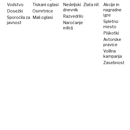
Supetar
Vodstvo
Tiskani oglasi
Nedeljski
Zlata nit
Akcije in
dnevnik
nagradne
Dosežki
Osmrtnice
igre
Razvedrilo
Sporočila za
Mali oglasi
Spletno
javnost
Naročanje
mesto
edicij
Piškotki
Avtorske
pravice
Volilna
kampanja
Zasebnost