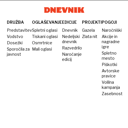
zasvaja
čas
kako
hitro ga
rešite?
DRUŽBA
OGLAŠEVANJE
EDICIJE
PROJEKTI
POGOJI
Predstavitev
Spletni oglasi
Dnevnik
Gazela
Naročniški
Vodstvo
Tiskani oglasi
Nedeljski
Zlata nit
Akcije in
dnevnik
nagradne
Dosežki
Osmrtnice
igre
Razvedrilo
Sporočila za
Mali oglasi
Spletno
javnost
Naročanje
mesto
edicij
Piškotki
Avtorske
pravice
Volilna
kampanja
Zasebnost