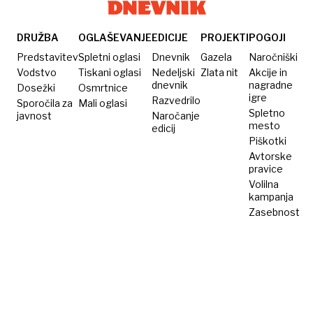
bivanje
pri
zasebnikih
DRUŽBA
OGLAŠEVANJE
EDICIJE
PROJEKTI
POGOJI
Predstavitev
Spletni oglasi
Dnevnik
Gazela
Naročniški
Vodstvo
Tiskani oglasi
Nedeljski
Zlata nit
Akcije in
dnevnik
nagradne
Dosežki
Osmrtnice
igre
Razvedrilo
Sporočila za
Mali oglasi
Spletno
javnost
Naročanje
mesto
edicij
Piškotki
Avtorske
pravice
Volilna
kampanja
Zasebnost