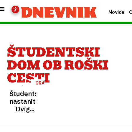
Novice
O
ŠTUDENTSKI
DOM OB ROŠKI
CESTI
GRADNJA
DOMOV
Študentske
nastanitve:
Dvig
subvencije
za