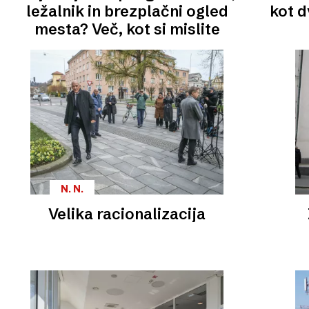
ležalnik in brezplačni ogled
kot d
mesta? Več, kot si mislite
N. N.
Velika racionalizacija