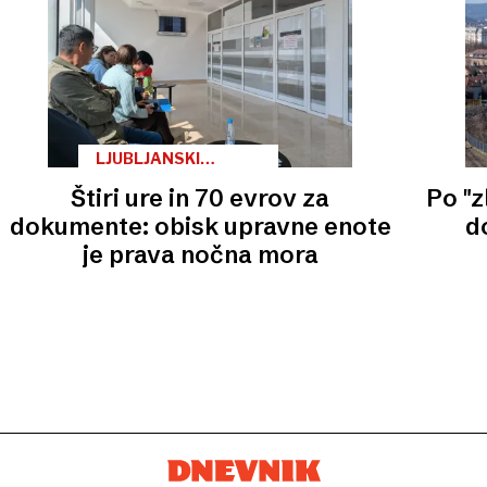
LJUBLJANSKI
VSAKDAN
Štiri ure in 70 evrov za
Po "z
dokumente: obisk upravne enote
do
je prava nočna mora