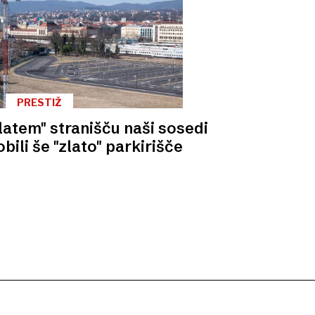
PRESTIŽ
latem" stranišču naši sosedi
bili še "zlato" parkirišče