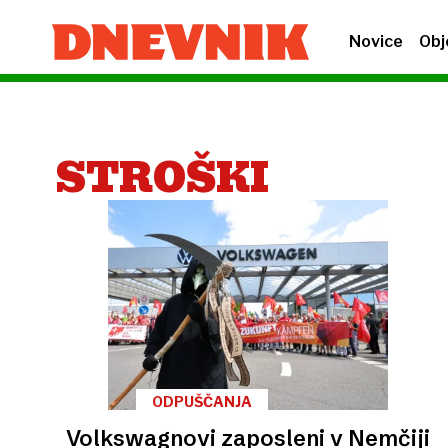
Novice
Obj
STROŠKI
ODPUŠČANJA
Volkswagnovi zaposleni v Nemčiji