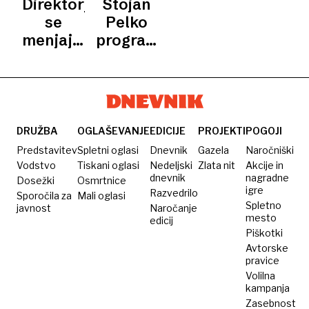
Direktorji
Stojan
KULTURE
2025
2025
Evropske
2025
se
Pelko
prestolnice
menjajo,
programski
kulture
toda
vodja
2025:
vsebina
GO!
Naporno
ostaja
2025
bo,
vendar
DRUŽBA
OGLAŠEVANJE
EDICIJE
PROJEKTI
POGOJI
se
Predstavitev
Spletni oglasi
Dnevnik
Gazela
Naročniški
imamo
Vodstvo
Tiskani oglasi
Nedeljski
Zlata nit
Akcije in
česa
dnevnik
nagradne
Dosežki
Osmrtnice
igre
Razvedrilo
veseliti
Sporočila za
Mali oglasi
Spletno
javnost
Naročanje
mesto
edicij
Piškotki
Avtorske
pravice
Volilna
kampanja
Zasebnost