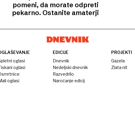
pomeni, da morate odpreti
pekarno. Ostanite amaterji
OGLAŠEVANJE
EDICIJE
PROJEKTI
pletni oglasi
Dnevnik
Gazela
iskani oglasi
Nedeljski dnevnik
Zlata nit
Osmrtnice
Razvedrilo
ali oglasi
Naročanje edicij