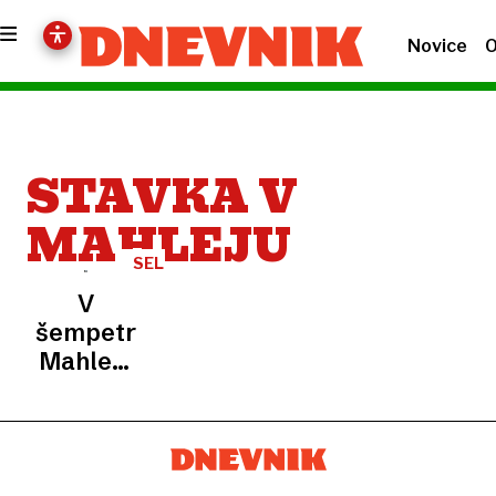
Novice
O
STAVKA V
MAHLEJU
SELITEV
V
V
BIH
šempetrskem
Mahleju
stavkajo.
Sirk za
Dnevnik:
pogajanja