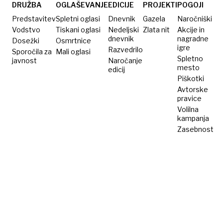
se
DRUŽBA
OGLAŠEVANJE
EDICIJE
PROJEKTI
POGOJI
nadaljujejo
Predstavitev
Spletni oglasi
Dnevnik
Gazela
Naročniški
Vodstvo
Tiskani oglasi
Nedeljski
Zlata nit
Akcije in
dnevnik
nagradne
Dosežki
Osmrtnice
igre
Razvedrilo
Sporočila za
Mali oglasi
Spletno
javnost
Naročanje
mesto
edicij
Piškotki
Avtorske
pravice
Volilna
kampanja
Zasebnost