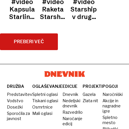
#video
#video
#video
polet
štiri
rakete
Kapsula
Raketa
Starship
eksplodirala
letališča
starship
Starliner
Starship
v drugo
raketa
uspešno
v
dosegel
Starship
pristala
tretjem
vesolje
na ISS,
poskusu
PREBERI VEČ
Muskov
prvič
Starship
dosegla
pa se je
vesolje
prvič
vrnil
nazaj
DRUŽBA
OGLAŠEVANJE
EDICIJE
PROJEKTI
POGOJI
Predstavitev
Spletni oglasi
Dnevnik
Gazela
Naročniški
Vodstvo
Tiskani oglasi
Nedeljski
Zlata nit
Akcije in
dnevnik
nagradne
Dosežki
Osmrtnice
igre
Razvedrilo
Sporočila za
Mali oglasi
Spletno
javnost
Naročanje
mesto
edicij
Piškotki