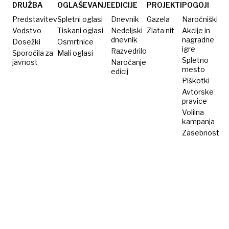
dovolj
odstotkov.
DRUŽBA
OGLAŠEVANJE
EDICIJE
PROJEKTI
POGOJI
Kakšni
Predstavitev
Spletni oglasi
Dnevnik
Gazela
Naročniški
so
Vodstvo
Tiskani oglasi
Nedeljski
Zlata nit
Akcije in
dnevnik
nagradne
Dosežki
Osmrtnice
predlogi
igre
Razvedrilo
Sporočila za
Mali oglasi
rešitev?
Spletno
javnost
Naročanje
mesto
edicij
Piškotki
Avtorske
pravice
Volilna
kampanja
Zasebnost