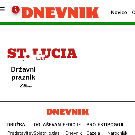
Novice
O
ST. LUCIA
LJUDJE
V
Državni
OBJEKTIVU
praznik
za
olimpijsko
prvakinjo
DRUŽBA
OGLAŠEVANJE
EDICIJE
PROJEKTI
POGOJI
Predstavitev
Spletni oglasi
Dnevnik
Gazela
Naročniški