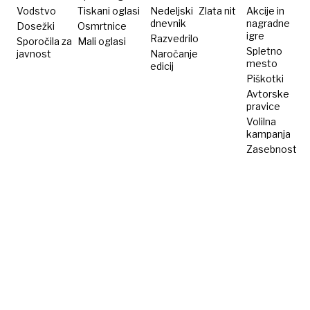
Vodstvo
Tiskani oglasi
Nedeljski
Zlata nit
Akcije in
dnevnik
nagradne
Dosežki
Osmrtnice
igre
Razvedrilo
Sporočila za
Mali oglasi
Spletno
javnost
Naročanje
mesto
edicij
Piškotki
Avtorske
pravice
Volilna
kampanja
Zasebnost