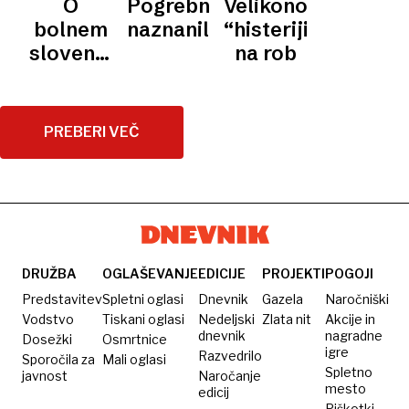
O
Pogrebno
Velikonočni
bolnem
naznanilo
“histeriji”
slovenskem
na rob
narodnem
telesu
PREBERI VEČ
DRUŽBA
OGLAŠEVANJE
EDICIJE
PROJEKTI
POGOJI
Predstavitev
Spletni oglasi
Dnevnik
Gazela
Naročniški
Vodstvo
Tiskani oglasi
Nedeljski
Zlata nit
Akcije in
dnevnik
nagradne
Dosežki
Osmrtnice
igre
Razvedrilo
Sporočila za
Mali oglasi
Spletno
javnost
Naročanje
mesto
edicij
Piškotki