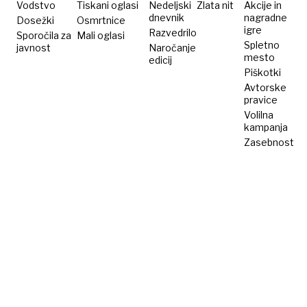
Vodstvo
Tiskani oglasi
Nedeljski
Zlata nit
Akcije in
dnevnik
nagradne
Dosežki
Osmrtnice
igre
Razvedrilo
Sporočila za
Mali oglasi
Spletno
javnost
Naročanje
mesto
edicij
Piškotki
Avtorske
pravice
Volilna
kampanja
Zasebnost