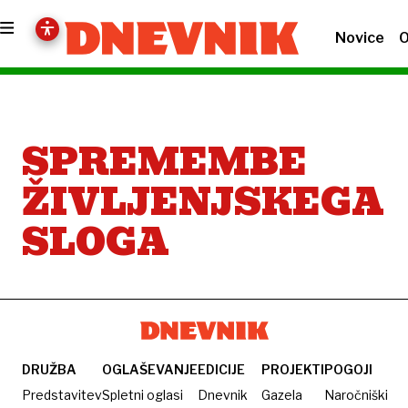
Novice
O
SPREMEMBE
ŽIVLJENJSKEGA
SLOGA
DRUŽBA
OGLAŠEVANJE
EDICIJE
PROJEKTI
POGOJI
Predstavitev
Spletni oglasi
Dnevnik
Gazela
Naročniški