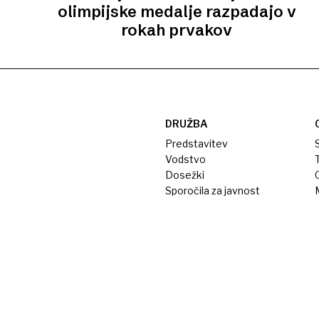
olimpijske medalje razpadajo v
rokah prvakov
DRUŽBA
Predstavitev
S
Vodstvo
T
Dosežki
Sporočila za javnost
M