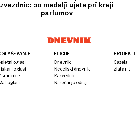
zvezdnic: po medalji ujete pri kraji
parfumov
OGLAŠEVANJE
EDICIJE
PROJEKTI
pletni oglasi
Dnevnik
Gazela
iskani oglasi
Nedeljski dnevnik
Zlata nit
Osmrtnice
Razvedrilo
ali oglasi
Naročanje edicij