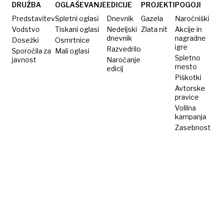
dokler
DRUŽBA
OGLAŠEVANJE
EDICIJE
PROJEKTI
POGOJI
mi bo
Predstavitev
Spletni oglasi
Dnevnik
Gazela
Naročniški
telo
Vodstvo
Tiskani oglasi
Nedeljski
Zlata nit
Akcije in
dnevnik
nagradne
Dosežki
dovolilo«
Osmrtnice
igre
Razvedrilo
Sporočila za
Mali oglasi
Spletno
javnost
Naročanje
mesto
edicij
Piškotki
Avtorske
pravice
Volilna
kampanja
Zasebnost