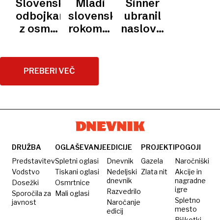
Slovenski
Mladi
Sinner
srajca
med
za
odbojkarji
slovenski
ubranil
za 24
posamezniki
nesmrtnost
z osmo
rokometaši
naslov v
milijonov
med
zmago
v
Wimbledonu
dolarjev​
Španijo
utrjujejo
polfinalu
in
položaj
EP do
PREBERI VEČ
Argentino?
pri vrhu
20 let
lige
narodov
DRUŽBA
OGLAŠEVANJE
EDICIJE
PROJEKTI
POGOJI
Predstavitev
Spletni oglasi
Dnevnik
Gazela
Naročniški
Vodstvo
Tiskani oglasi
Nedeljski
Zlata nit
Akcije in
dnevnik
nagradne
Dosežki
Osmrtnice
igre
Razvedrilo
Sporočila za
Mali oglasi
Spletno
javnost
Naročanje
mesto
edicij
Piškotki