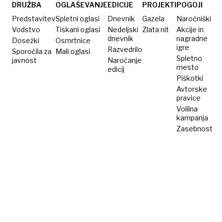
DRUŽBA
OGLAŠEVANJE
EDICIJE
PROJEKTI
POGOJI
Predstavitev
Spletni oglasi
Dnevnik
Gazela
Naročniški
Vodstvo
Tiskani oglasi
Nedeljski
Zlata nit
Akcije in
dnevnik
nagradne
Dosežki
Osmrtnice
igre
Razvedrilo
Sporočila za
Mali oglasi
Spletno
javnost
Naročanje
mesto
edicij
Piškotki
Avtorske
pravice
Volilna
kampanja
Zasebnost