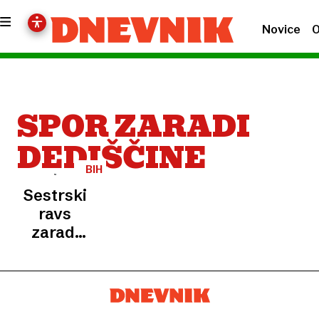
Novice
O
SPOR ZARADI
DEDIŠČINE
BIH
Sestrski
ravs
zaradi
očetove
oporoke