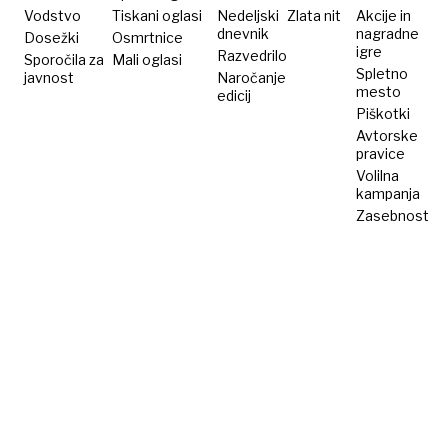
krizi
Vodstvo
Tiskani oglasi
Nedeljski
Zlata nit
Akcije in
dnevnik
nagradne
Dosežki
Osmrtnice
moškosti
igre
Razvedrilo
Sporočila za
Mali oglasi
doslej
Spletno
javnost
Naročanje
mesto
edicij
Piškotki
Avtorske
pravice
Volilna
kampanja
Zasebnost