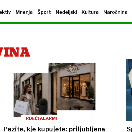
ektiv
Mnenja
Šport
Nedeljski
Kultura
Naročnina
VINA
RDEČI ALARMI
Pazite, kje kupujete: priljubljena
S