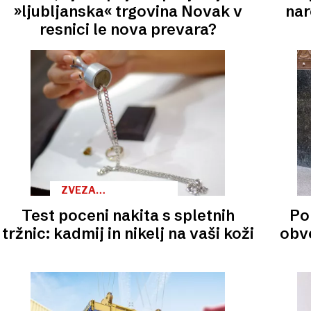
»ljubljanska« trgovina Novak v
nar
resnici le nova prevara?
ZVEZA
POTROŠNIKOV
Test poceni nakita s spletnih
Po 
tržnic: kadmij in nikelj na vaši koži
obve