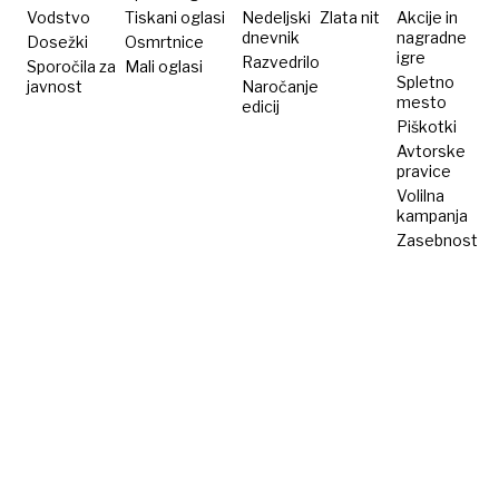
Vodstvo
Tiskani oglasi
Nedeljski
Zlata nit
Akcije in
dnevnik
nagradne
Dosežki
Osmrtnice
igre
Razvedrilo
Sporočila za
Mali oglasi
Spletno
javnost
Naročanje
mesto
edicij
Piškotki
Avtorske
pravice
Volilna
kampanja
Zasebnost