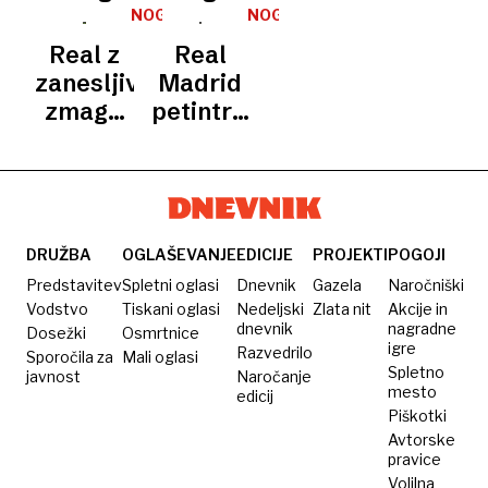
Španiji
nad
ostro
do treh
NOGOMET
NOGOMET
Alavesom
nad
točk v
Real z
Real
zmanjšala
sodnika
Pamploni
zanesljivo
Madrid
zaostanek
zmago
petintridesetič
za
proti
prvak
vodilnim
Getafeju
Španije
Realom
na vrh
DRUŽBA
OGLAŠEVANJE
EDICIJE
PROJEKTI
POGOJI
Predstavitev
Spletni oglasi
Dnevnik
Gazela
Naročniški
Vodstvo
Tiskani oglasi
Nedeljski
Zlata nit
Akcije in
dnevnik
nagradne
Dosežki
Osmrtnice
igre
Razvedrilo
Sporočila za
Mali oglasi
Spletno
javnost
Naročanje
mesto
edicij
Piškotki
Avtorske
pravice
Volilna