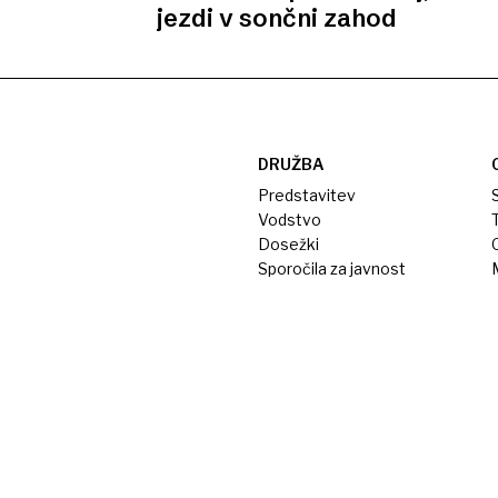
jezdi v sončni zahod
DRUŽBA
Predstavitev
S
Vodstvo
T
Dosežki
Sporočila za javnost
M