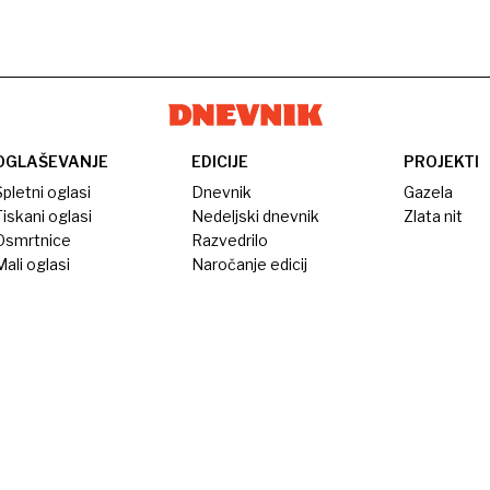
OGLAŠEVANJE
EDICIJE
PROJEKTI
pletni oglasi
Dnevnik
Gazela
iskani oglasi
Nedeljski dnevnik
Zlata nit
Osmrtnice
Razvedrilo
ali oglasi
Naročanje edicij