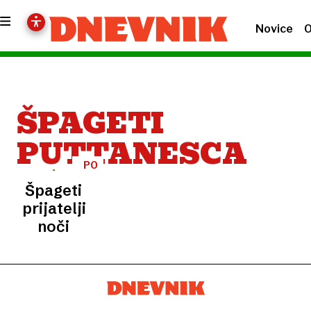
Novice
O
ŠPAGETI
PUTTANESCA
PO
ITALIJANSKO
Špageti
prijateljic
noči