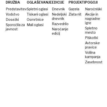
DRUŽBA
OGLAŠEVANJE
EDICIJE
PROJEKTI
POGOJI
Predstavitev
Spletni oglasi
Dnevnik
Gazela
Naročniški
Vodstvo
Tiskani oglasi
Nedeljski
Zlata nit
Akcije in
dnevnik
nagradne
Dosežki
Osmrtnice
igre
Razvedrilo
Sporočila za
Mali oglasi
Spletno
javnost
Naročanje
mesto
edicij
Piškotki
Avtorske
pravice
Volilna
kampanja
Zasebnost