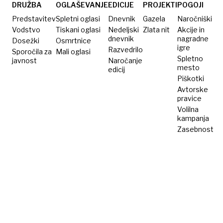
DRUŽBA
OGLAŠEVANJE
EDICIJE
PROJEKTI
POGOJI
Predstavitev
Spletni oglasi
Dnevnik
Gazela
Naročniški
Vodstvo
Tiskani oglasi
Nedeljski
Zlata nit
Akcije in
dnevnik
nagradne
Dosežki
Osmrtnice
igre
Razvedrilo
Sporočila za
Mali oglasi
Spletno
javnost
Naročanje
mesto
edicij
Piškotki
Avtorske
pravice
Volilna
kampanja
Zasebnost