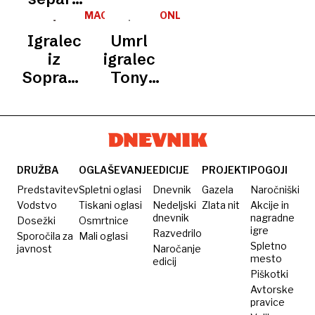
večen
–
iz
MAGAZIN
ONLINE
podobnost
Sopranovih
Igralec
Umrl
je
iz
igralec
neverjetna
Sopranovih
Tony
homofobom
Sirico,
prepoveduje
znan po
ogled
vlogi v
njegovih
Sopranovih
serij
DRUŽBA
OGLAŠEVANJE
EDICIJE
PROJEKTI
POGOJI
Predstavitev
Spletni oglasi
Dnevnik
Gazela
Naročniški
Vodstvo
Tiskani oglasi
Nedeljski
Zlata nit
Akcije in
dnevnik
nagradne
Dosežki
Osmrtnice
igre
Razvedrilo
Sporočila za
Mali oglasi
Spletno
javnost
Naročanje
mesto
edicij
Piškotki
Avtorske
pravice