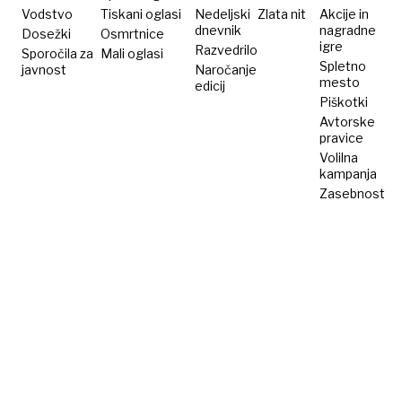
Vodstvo
Tiskani oglasi
Nedeljski
Zlata nit
Akcije in
dnevnik
nagradne
Dosežki
Osmrtnice
igre
Razvedrilo
Sporočila za
Mali oglasi
Spletno
javnost
Naročanje
mesto
edicij
Piškotki
Avtorske
pravice
Volilna
kampanja
Zasebnost