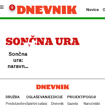
Novice
O
SONČNA URA
V
TRBOVLJAH
Sončna
ura:
naravna,
a
nezmotljiva
DRUŽBA
OGLAŠEVANJE
EDICIJE
PROJEKTI
POGOJI
Predstavitev
Spletni oglasi
Dnevnik
Gazela
Naročniški