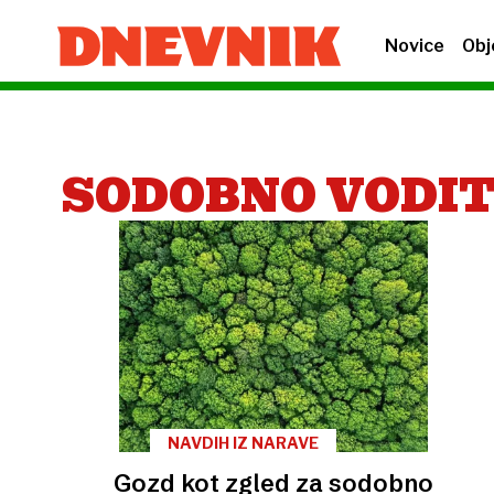
Novice
Obj
SODOBNO VODI
NAVDIH IZ NARAVE
Gozd kot zgled za sodobno