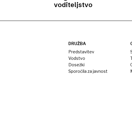
voditeljstvo
DRUŽBA
Predstavitev
S
Vodstvo
T
Dosežki
Sporočila za javnost
M