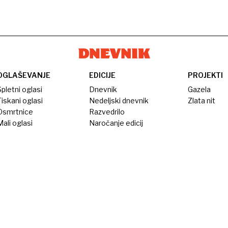
OGLAŠEVANJE
EDICIJE
PROJEKTI
pletni oglasi
Dnevnik
Gazela
iskani oglasi
Nedeljski dnevnik
Zlata nit
Osmrtnice
Razvedrilo
ali oglasi
Naročanje edicij