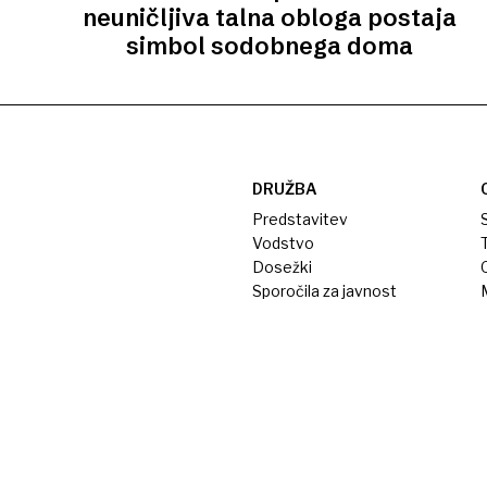
neuničljiva talna obloga postaja
simbol sodobnega doma
DRUŽBA
Predstavitev
S
Vodstvo
T
Dosežki
Sporočila za javnost
M