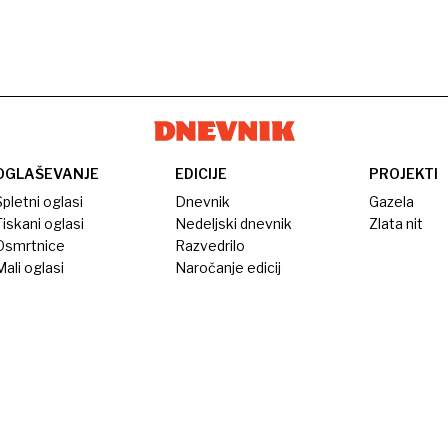
OGLAŠEVANJE
EDICIJE
PROJEKTI
pletni oglasi
Dnevnik
Gazela
iskani oglasi
Nedeljski dnevnik
Zlata nit
Osmrtnice
Razvedrilo
ali oglasi
Naročanje edicij