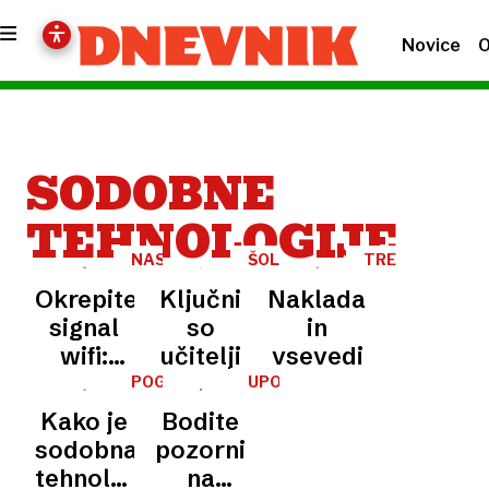
Novice
O
SODOBNE
TEHNOLOGIJE
NASVET
ŠOLSTVO
TRETJA
PLAT
Okrepite
Ključni
Nakladači
signal
so
in
wifi:
učitelji
vsevedi
Usmerjevalnik
POGOVOR
UPORABA
ZASLONOV
odmaknite
Kako je
Bodite
od teh
sodobna
pozorni
petih
tehnologija
na