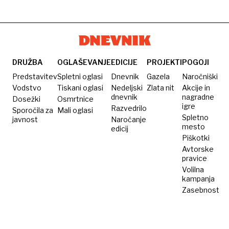
naprav
spremenila
zasvojenost
tudi
s
pogrebe
sodobnimi
tehnologijami
DRUŽBA
OGLAŠEVANJE
EDICIJE
PROJEKTI
POGOJI
Predstavitev
Spletni oglasi
Dnevnik
Gazela
Naročniški
Vodstvo
Tiskani oglasi
Nedeljski
Zlata nit
Akcije in
dnevnik
nagradne
Dosežki
Osmrtnice
igre
Razvedrilo
Sporočila za
Mali oglasi
Spletno
javnost
Naročanje
mesto
edicij
Piškotki
Avtorske
pravice
Volilna
kampanja
Zasebnost