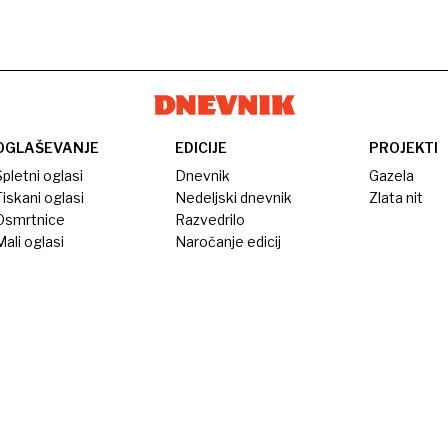
OGLAŠEVANJE
EDICIJE
PROJEKTI
pletni oglasi
Dnevnik
Gazela
iskani oglasi
Nedeljski dnevnik
Zlata nit
Osmrtnice
Razvedrilo
ali oglasi
Naročanje edicij