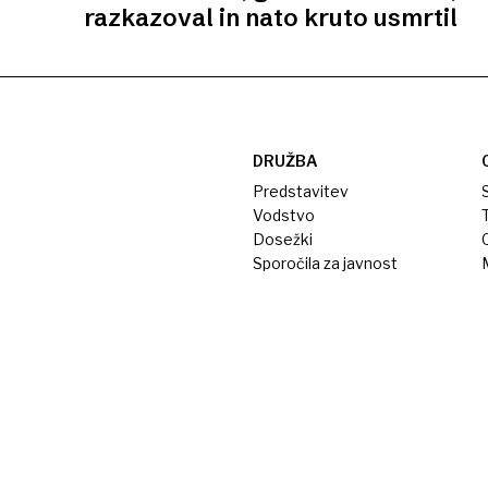
razkazoval in nato kruto usmrtil
DRUŽBA
Predstavitev
S
Vodstvo
T
Dosežki
Sporočila za javnost
M