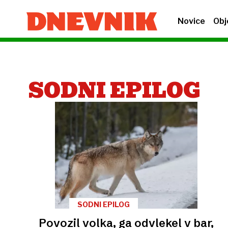
Novice
Obj
SODNI EPILOG
SODNI EPILOG
Povozil volka, ga odvlekel v bar,