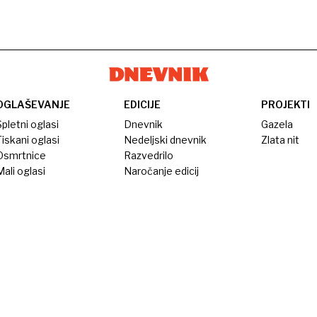
OGLAŠEVANJE
EDICIJE
PROJEKTI
pletni oglasi
Dnevnik
Gazela
iskani oglasi
Nedeljski dnevnik
Zlata nit
Osmrtnice
Razvedrilo
ali oglasi
Naročanje edicij