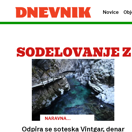
Novice
Obj
SODELOVANJE Z
NARAVNA
ZNAMENITOST
Odpira se soteska Vintgar, denar