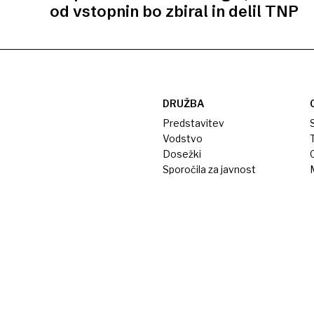
od vstopnin bo zbiral in delil TNP
DRUŽBA
Predstavitev
S
Vodstvo
T
Dosežki
Sporočila za javnost
M