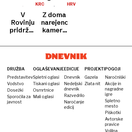
snemal
v
ulovili
Nad
otroke,
torbico
KRONIKA
HRVAŠKA
otroke
očalih,
so ga v
gole
kamero
in ob
V
Z doma
urah,
Rovinju
otroke s
skril v
bazenu
Rovinju
narejeno
vžigalnikih
pisali,
očala
snemal
pridržali
kamero
…
hladilnimi
otroke
Romuna
snemala
skrinjami
zaradi
otroke
in urami
snemanja
golih
otrok
DRUŽBA
OGLAŠEVANJE
EDICIJE
PROJEKTI
POGOJI
Predstavitev
Spletni oglasi
Dnevnik
Gazela
Naročniški
Vodstvo
Tiskani oglasi
Nedeljski
Zlata nit
Akcije in
dnevnik
nagradne
Dosežki
Osmrtnice
igre
Razvedrilo
Sporočila za
Mali oglasi
Spletno
javnost
Naročanje
mesto
edicij
Piškotki
Avtorske
pravice
Volilna