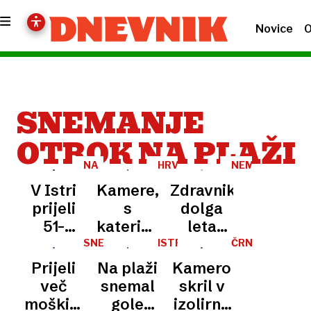
Novice
O
SNEMANJE
OTROK NA PLAŽI
NA
HRVAŠKA
NEMČIJA
PLAŽI
V Istri
Kamere,
Zdravnik
prijeli
s
dolga
51-
katerimi
leta
letnega
snemajo
zlorabljal
SNEMANJE
ISTRA
ČRNA
NA
KRONIKA
Švicarja,
gole
deklice
Prijeli
Na plaži
Kamero
PLAŽI
/
ki je na
otroke,
pod
SNEMANJE
več
snemal
skril v
OTROK
plaži
skrivajo
narkozo,
moških:
gole
izolirno