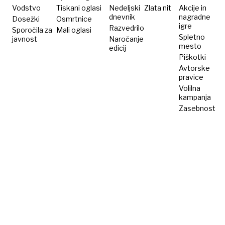
Vodstvo
Tiskani oglasi
Nedeljski
Zlata nit
Akcije in
dnevnik
nagradne
Dosežki
Osmrtnice
igre
Razvedrilo
Sporočila za
Mali oglasi
Spletno
javnost
Naročanje
mesto
edicij
Piškotki
Avtorske
pravice
Volilna
kampanja
Zasebnost