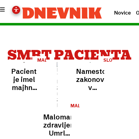
Novice
O
SMRT PACIENTA
MALOMARNO
SLOVENIJA
ZDRAVLJENJE
Pacient
Namesto
je imel
zakonov
majhne
v
možnosti
ospredju
za
smrt
MALOMARNO
preživetje
pacienta
ZDRAVLJENJE
Malomarno
zdravljenje:
Umrl