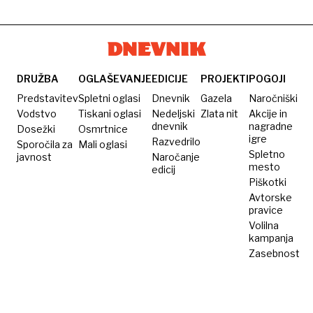
zaradi
okužbe
z več
bakterijami
DRUŽBA
OGLAŠEVANJE
EDICIJE
PROJEKTI
POGOJI
Predstavitev
Spletni oglasi
Dnevnik
Gazela
Naročniški
Vodstvo
Tiskani oglasi
Nedeljski
Zlata nit
Akcije in
dnevnik
nagradne
Dosežki
Osmrtnice
igre
Razvedrilo
Sporočila za
Mali oglasi
Spletno
javnost
Naročanje
mesto
edicij
Piškotki
Avtorske
pravice
Volilna
kampanja
Zasebnost