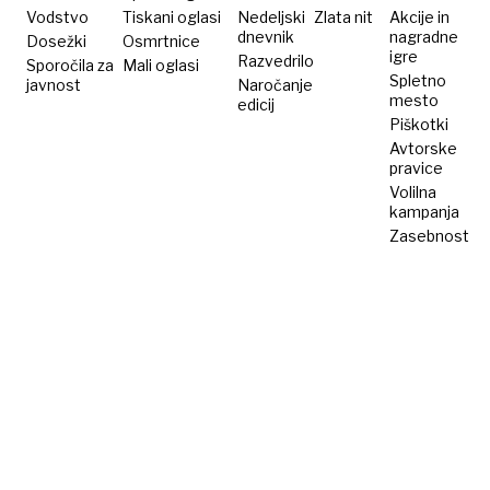
Vodstvo
Tiskani oglasi
Nedeljski
Zlata nit
Akcije in
dnevnik
nagradne
Dosežki
Osmrtnice
igre
Razvedrilo
Sporočila za
Mali oglasi
Spletno
javnost
Naročanje
mesto
edicij
Piškotki
Avtorske
pravice
Volilna
kampanja
Zasebnost