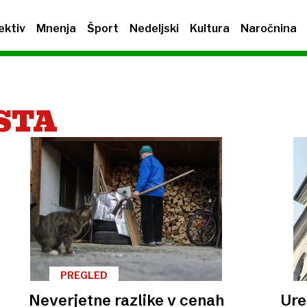
ektiv
Mnenja
Šport
Nedeljski
Kultura
Naročnina
STA
PREGLED
Neverjetne razlike v cenah
Ure