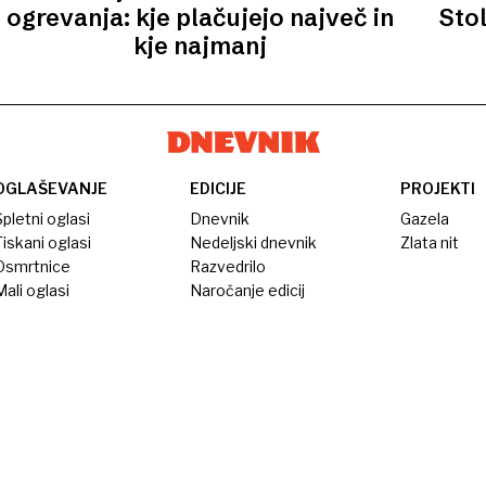
ogrevanja: kje plačujejo največ in
Stol
kje najmanj
OGLAŠEVANJE
EDICIJE
PROJEKTI
pletni oglasi
Dnevnik
Gazela
iskani oglasi
Nedeljski dnevnik
Zlata nit
Osmrtnice
Razvedrilo
ali oglasi
Naročanje edicij