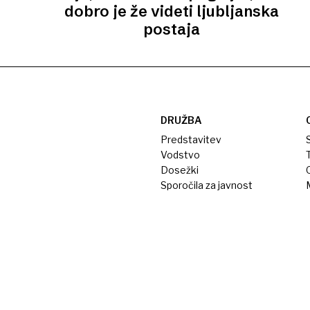
dobro je že videti ljubljanska
postaja
DRUŽBA
Predstavitev
S
Vodstvo
T
Dosežki
Sporočila za javnost
M