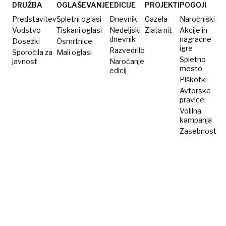
DRUŽBA
OGLAŠEVANJE
EDICIJE
PROJEKTI
POGOJI
Predstavitev
Spletni oglasi
Dnevnik
Gazela
Naročniški
Vodstvo
Tiskani oglasi
Nedeljski
Zlata nit
Akcije in
dnevnik
nagradne
Dosežki
Osmrtnice
igre
Razvedrilo
Sporočila za
Mali oglasi
Spletno
javnost
Naročanje
mesto
edicij
Piškotki
Avtorske
pravice
Volilna
kampanja
Zasebnost