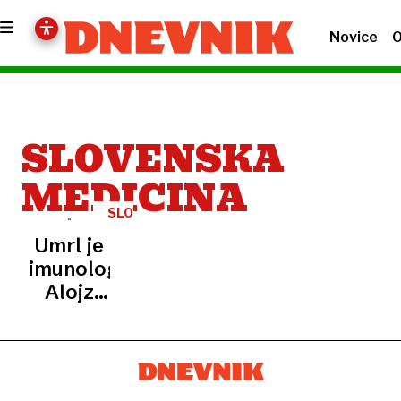
Novice
O
SLOVENSKA
MEDICINA
SLOVO
Umrl je
imunolog
Alojz
Ihan