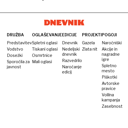
tem ne
tekme
proti
zapira
Slovenije
govorimo
nekdanjemu
vrata,
za
klubu
krivo je
moške:
pomanjkanje
spektakel
kadrov
pod
DRUŽBA
OGLAŠEVANJE
EDICIJE
PROJEKTI
POGOJI
Rožnikom
Predstavitev
Spletni oglasi
Dnevnik
Gazela
Naročniški
Vodstvo
Tiskani oglasi
Nedeljski
Zlata nit
Akcije in
dnevnik
nagradne
Dosežki
Osmrtnice
igre
Razvedrilo
Sporočila za
Mali oglasi
Spletno
javnost
Naročanje
mesto
edicij
Piškotki
Avtorske
pravice
Volilna
kampanja
Zasebnost