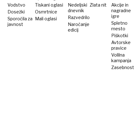
Ukrajini
potencialov
Vodstvo
Tiskani oglasi
Nedeljski
Zlata nit
Akcije in
dnevnik
nagradne
Dosežki
Osmrtnice
vseh
igre
Razvedrilo
Sporočila za
Mali oglasi
Spletno
javnost
Naročanje
mesto
edicij
Piškotki
Avtorske
pravice
Volilna
kampanja
Zasebnost