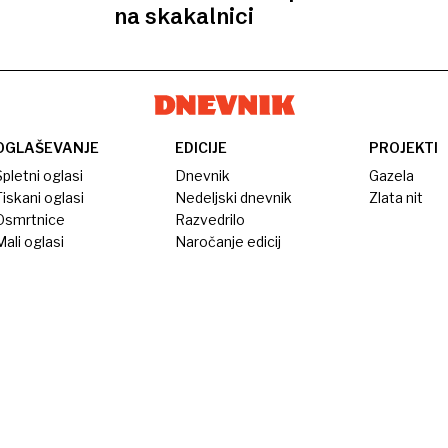
na skakalnici
OGLAŠEVANJE
EDICIJE
PROJEKTI
pletni oglasi
Dnevnik
Gazela
iskani oglasi
Nedeljski dnevnik
Zlata nit
Osmrtnice
Razvedrilo
ali oglasi
Naročanje edicij