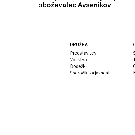
oboževalec Avsenikov
DRUŽBA
Predstavitev
S
Vodstvo
T
Dosežki
Sporočila za javnost
M