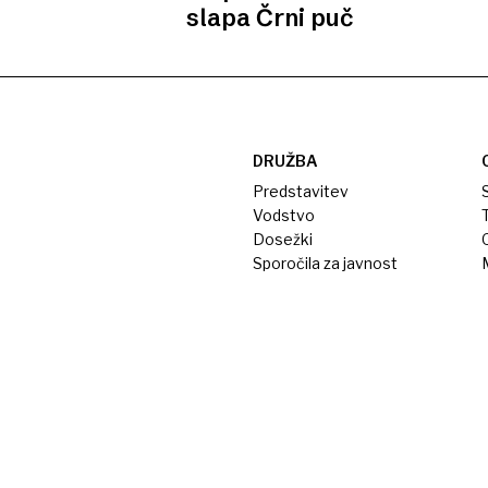
slapa Črni puč
DRUŽBA
Predstavitev
S
Vodstvo
T
Dosežki
Sporočila za javnost
M