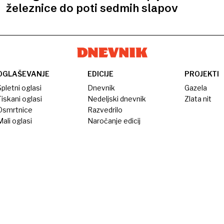
železnice do poti sedmih slapov
OGLAŠEVANJE
EDICIJE
PROJEKTI
pletni oglasi
Dnevnik
Gazela
iskani oglasi
Nedeljski dnevnik
Zlata nit
Osmrtnice
Razvedrilo
ali oglasi
Naročanje edicij