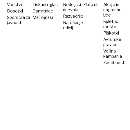
in
Vodstvo
Tiskani oglasi
Nedeljski
Zlata nit
Akcije in
dnevnik
nagradne
Dosežki
lepljenja
Osmrtnice
igre
Razvedrilo
Sporočila za
Mali oglasi
Spletno
javnost
Naročanje
mesto
edicij
Piškotki
Avtorske
pravice
Volilna
kampanja
Zasebnost