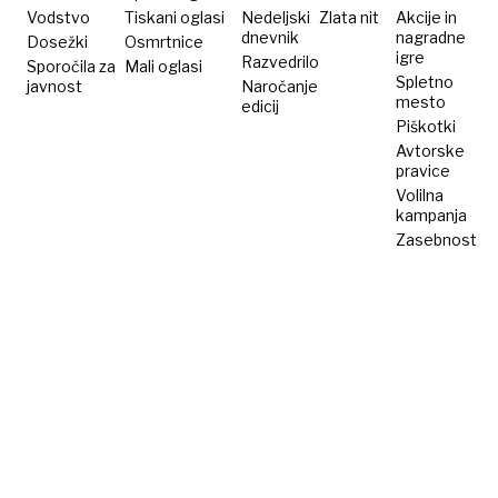
Vodstvo
Tiskani oglasi
Nedeljski
Zlata nit
Akcije in
dnevnik
nagradne
Dosežki
Osmrtnice
igre
Razvedrilo
Sporočila za
Mali oglasi
Spletno
javnost
Naročanje
mesto
edicij
Piškotki
Avtorske
pravice
Volilna
kampanja
Zasebnost