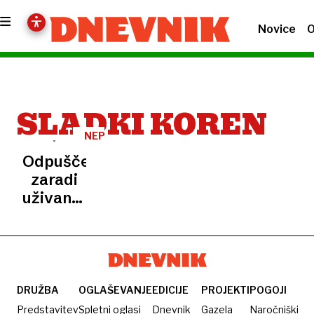
Novice
O
SLADKI KOREN
NEPREDSTAVLJIVO
Odpuščen
zaradi
uživanja
bonbonov,
namenjenih
v smeti
DRUŽBA
OGLAŠEVANJE
EDICIJE
PROJEKTI
POGOJI
Predstavitev
Spletni oglasi
Dnevnik
Gazela
Naročniški