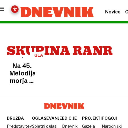
Novice
O
SKUPINA RANR
GLASBENI
FESTIVAL
Na 45.
Melodijah
morja in
sonca
slavila
Mef in
Marina
Martensson
DRUŽBA
OGLAŠEVANJE
EDICIJE
PROJEKTI
POGOJI
Predstavitev
Spletni oglasi
Dnevnik
Gazela
Naročniški