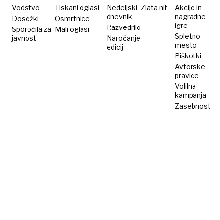
Vodstvo
Tiskani oglasi
Nedeljski
Zlata nit
Akcije in
dnevnik
nagradne
Dosežki
Osmrtnice
igre
Razvedrilo
Sporočila za
Mali oglasi
Spletno
javnost
Naročanje
mesto
edicij
Piškotki
Avtorske
pravice
Volilna
kampanja
Zasebnost