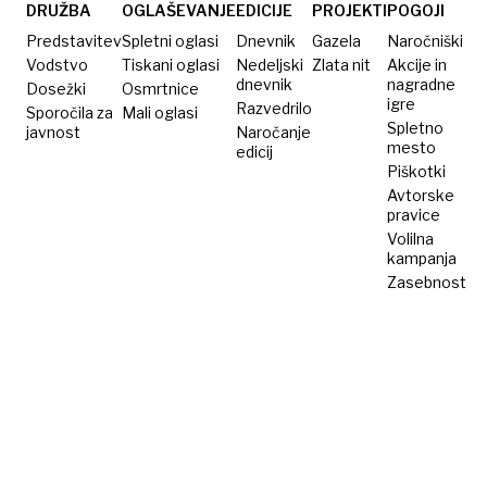
otrok,
DRUŽBA
OGLAŠEVANJE
EDICIJE
PROJEKTI
POGOJI
zahteva
Predstavitev
Spletni oglasi
Dnevnik
Gazela
Naročniški
skrbništvo
Vodstvo
Tiskani oglasi
Nedeljski
Zlata nit
Akcije in
dnevnik
nagradne
Dosežki
nad
Osmrtnice
igre
Razvedrilo
Sporočila za
Mali oglasi
osemletno
Spletno
javnost
Naročanje
hčerjo
mesto
edicij
Piškotki
Avtorske
pravice
Volilna
kampanja
Zasebnost