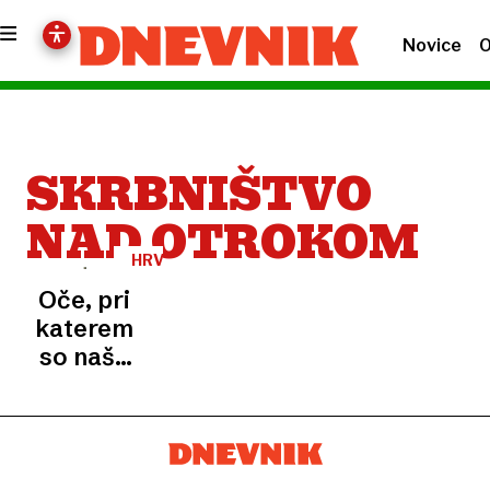
Novice
O
SKRBNIŠTVO
NAD OTROKOM
HRVAŠKA
Oče, pri
katerem
so našli
na
tisoče
fotografij
golih