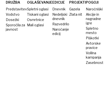
zdravje
DRUŽBA
OGLAŠEVANJE
EDICIJE
PROJEKTI
POGOJI
Predstavitev
Spletni oglasi
Dnevnik
Gazela
Naročniški
Vodstvo
Tiskani oglasi
Nedeljski
Zlata nit
Akcije in
dnevnik
nagradne
Dosežki
Osmrtnice
igre
Razvedrilo
Sporočila za
Mali oglasi
Spletno
javnost
Naročanje
mesto
edicij
Piškotki
Avtorske
pravice
Volilna
kampanja
Zasebnost