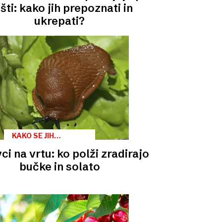
šti: kako jih prepoznati in
ukrepati?
KAKO SE JIH
ZNEBITI?
ci na vrtu: ko polži zradirajo
bučke in solato