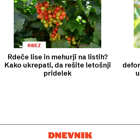
RIBEZ
Rdeče lise in mehurji na listih?
Kako ukrepati, da rešite letošnji
defor
pridelek
u