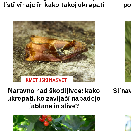
listi vihajo in kako takoj ukrepati
po
KMETIJSKI NASVETI
Naravno nad škodljivce: kako
Slinav
ukrepati, ko zavijači napadejo
jablane in slive?