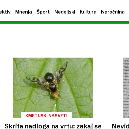
ektiv
Mnenja
Šport
Nedeljski
Kultura
Naročnina
KMETIJSKI NASVETI
Skrita nadloga na vrtu: zakaj se
Nevid