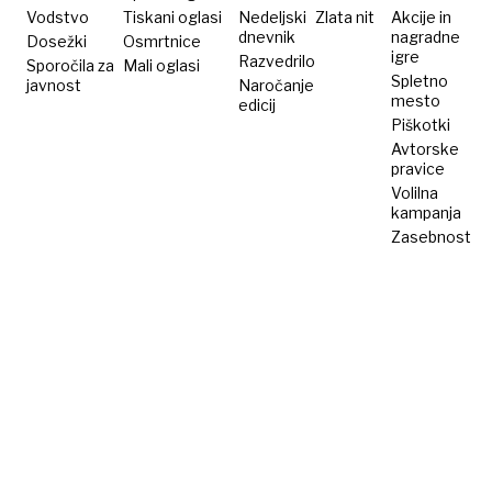
Vodstvo
Tiskani oglasi
Nedeljski
Zlata nit
Akcije in
dnevnik
nagradne
Dosežki
Osmrtnice
igre
Razvedrilo
Sporočila za
Mali oglasi
Spletno
javnost
Naročanje
mesto
edicij
Piškotki
Avtorske
pravice
Volilna
kampanja
Zasebnost