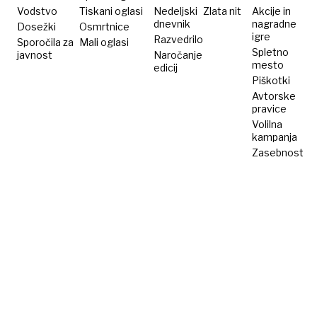
Vodstvo
Tiskani oglasi
Nedeljski
Zlata nit
Akcije in
dnevnik
nagradne
Dosežki
Osmrtnice
igre
Razvedrilo
Sporočila za
Mali oglasi
Spletno
javnost
Naročanje
mesto
edicij
Piškotki
Avtorske
pravice
Volilna
kampanja
Zasebnost